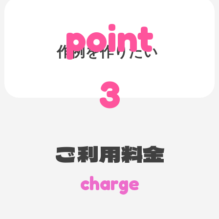
point
作例を作りたい
3
ご利用料金
charge